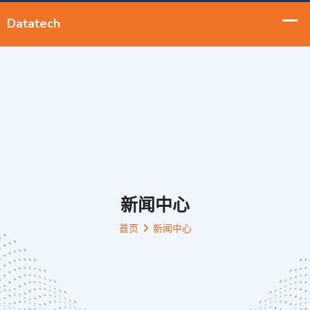
新闻中心
首页
新闻中心