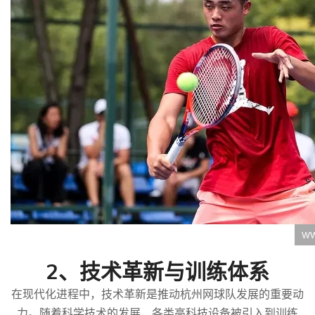
2、技术革新与训练体系
在现代化进程中，技术革新是推动杭州网球队发展的重要动
力。随着科学技术的发展，各类高科技设备被引入到训练