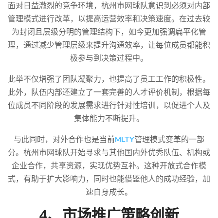
面对日益激烈的竞争环境，杭州市网球队意识到必须对内部
管理模式进行改革，以提高运营效率和决策速度。在过去较
为封闭且层级分明的管理结构下，如今更加强调扁平化管
理，通过减少管理层级来提升沟通效率，让每位成员都能积
极参与到决策过程中。
此举不仅增强了团队凝聚力，也提高了员工工作的积极性。
此外，队伍内部还建立了一套完善的人才评价机制，根据每
位成员不同阶段的发展需求进行针对性培训，以促进个人及
集体能力不断提升。
与此同时，对外合作也是当前
MLTY
管理模式变革的一部
分。杭州市网球队开始寻求与其他国内外优秀队伍、机构或
企业合作，共享资源，实现优势互补。这种开放式合作模
式，有助于扩大影响力，同时也能借鉴他人的成功经验，加
速自身成长。
4、市场推广策略创新