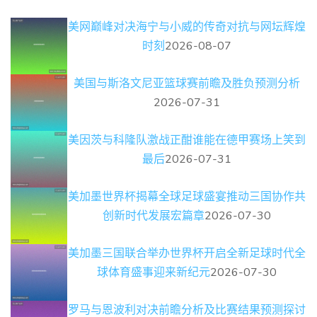
美网巅峰对决海宁与小威的传奇对抗与网坛辉煌
时刻
2026-08-07
美国与斯洛文尼亚篮球赛前瞻及胜负预测分析
2026-07-31
美因茨与科隆队激战正酣谁能在德甲赛场上笑到
最后
2026-07-31
美加墨世界杯揭幕全球足球盛宴推动三国协作共
创新时代发展宏篇章
2026-07-30
美加墨三国联合举办世界杯开启全新足球时代全
球体育盛事迎来新纪元
2026-07-30
罗马与恩波利对决前瞻分析及比赛结果预测探讨