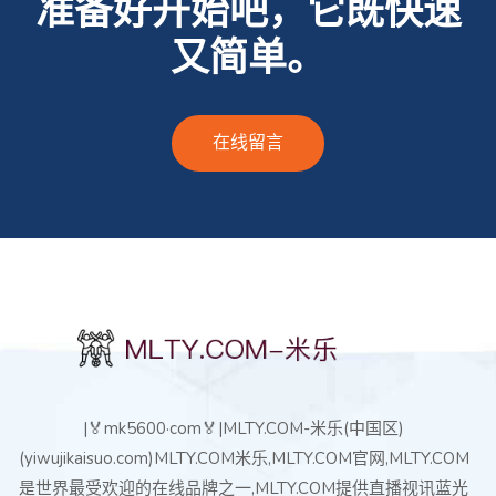
准备好开始吧，它既快速
又简单。
在线留言
|🏅mk5600·com🏅|MLTY.COM-米乐(中国区)
(yiwujikaisuo.com)MLTY.COM米乐,MLTY.COM官网,MLTY.COM
是世界最受欢迎的在线品牌之一,MLTY.COM提供直播视讯蓝光