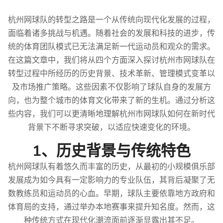
杭州网球队的转型之路是一个从传统向现代化发展的过程，
面临着诸多挑战与机遇。随着社会的发展和科技的进步，传
统的体育团队模式已无法满足新一代运动员和观众的需求。
在这篇文章中，我们将从四个方面深入探讨杭州市网球队在
转型过程中所经历的历史背景、技术革新、管理模式变革以
及市场推广策略。这些因素不仅影响了球队自身的发展方
向，也为整个城市的体育文化带来了新的生机。通过分析这
些内容，我们可以更清晰地理解杭州市网球队如何在新时代
背景下不断寻求突破，以适应快速变化的环境。
1、历史背景与传统特色
杭州网球队有着悠久而丰富的历史，从最初的小规模俱乐部
发展成为如今具有一定影响力的专业队伍，其背后凝聚了无
数教练员和运动员的心血。早期，球队主要依靠地方政府和
体育局的支持，通过举办本地赛事来提升知名度。然而，这
种传统方式在现代化潮流面前逐渐显露出其不足。