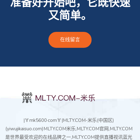
准备好开始吧，它既快速
又简单。
在线留言
|🏅mk5600·com🏅|MLTY.COM-米乐(中国区)
(yiwujikaisuo.com)MLTY.COM米乐,MLTY.COM官网,MLTY.COM
是世界最受欢迎的在线品牌之一,MLTY.COM提供直播视讯蓝光