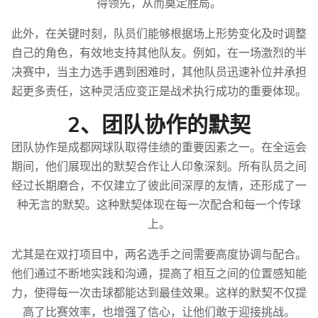
得领先，从而奠定胜局。
此外，在关键时刻，队员们能够根据场上形势变化及时调整
自己的角色，有效地支持其他队友。例如，在一场激烈的半
决赛中，当主力选手遇到困难时，其他队员迅速补位并承担
起更多责任，这种灵活应变正是战术执行成功的重要体现。
2、团队协作的默契
团队协作是成都网球队取得佳绩的重要因素之一。在全运会
期间，他们展现出的默契合作让人印象深刻。所有队员之间
经过长期磨合，不仅建立了彼此间深厚的友情，还形成了一
种无言的默契。这种默契体现在每一次配合和每一个传球
上。
尤其是在双打项目中，两名选手之间需要高度协调与配合。
他们通过不断地实践和沟通，提高了相互之间的位置感知能
力，使得每一次击球都能达到最佳效果。这样的默契不仅提
高了比赛效率，也增强了信心，让他们敢于迎接挑战。