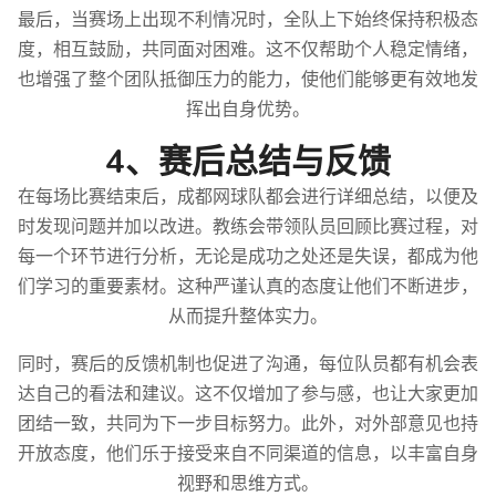
最后，当赛场上出现不利情况时，全队上下始终保持积极态
度，相互鼓励，共同面对困难。这不仅帮助个人稳定情绪，
也增强了整个团队抵御压力的能力，使他们能够更有效地发
挥出自身优势。
4、赛后总结与反馈
在每场比赛结束后，成都网球队都会进行详细总结，以便及
时发现问题并加以改进。教练会带领队员回顾比赛过程，对
每一个环节进行分析，无论是成功之处还是失误，都成为他
们学习的重要素材。这种严谨认真的态度让他们不断进步，
从而提升整体实力。
同时，赛后的反馈机制也促进了沟通，每位队员都有机会表
达自己的看法和建议。这不仅增加了参与感，也让大家更加
团结一致，共同为下一步目标努力。此外，对外部意见也持
开放态度，他们乐于接受来自不同渠道的信息，以丰富自身
视野和思维方式。