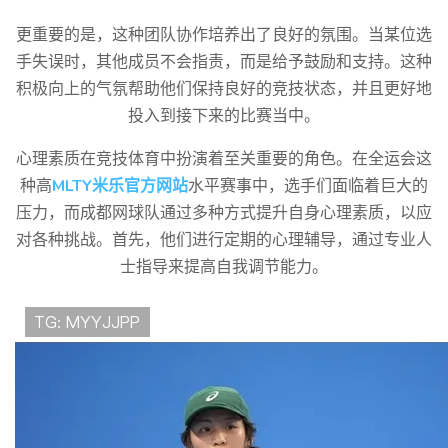
更重要的是，这种团队协作培养出了良好的氛围。当某位选
手失误时，其他成员不会指责，而是给予鼓励和支持。这种
积极向上的气氛帮助他们保持良好的竞技状态，并且更好地
投入到接下来的比赛当中。
心理素质在竞技体育中扮演着至关重要的角色。在全运会这
种高
MLTY米乐官方网站
水平赛事中，选手们面临着巨大的
压力，而成都网球队通过多种方式提升自身心理素质，以应
对各种挑战。首先，他们进行定期的心理辅导，通过专业人
士指导来提高自我调节能力。