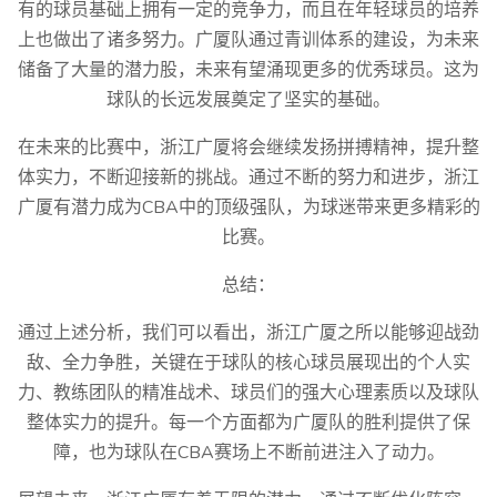
有的球员基础上拥有一定的竞争力，而且在年轻球员的培养
上也做出了诸多努力。广厦队通过青训体系的建设，为未来
储备了大量的潜力股，未来有望涌现更多的优秀球员。这为
球队的长远发展奠定了坚实的基础。
在未来的比赛中，浙江广厦将会继续发扬拼搏精神，提升整
体实力，不断迎接新的挑战。通过不断的努力和进步，浙江
广厦有潜力成为CBA中的顶级强队，为球迷带来更多精彩的
比赛。
总结：
通过上述分析，我们可以看出，浙江广厦之所以能够迎战劲
敌、全力争胜，关键在于球队的核心球员展现出的个人实
力、教练团队的精准战术、球员们的强大心理素质以及球队
整体实力的提升。每一个方面都为广厦队的胜利提供了保
障，也为球队在CBA赛场上不断前进注入了动力。