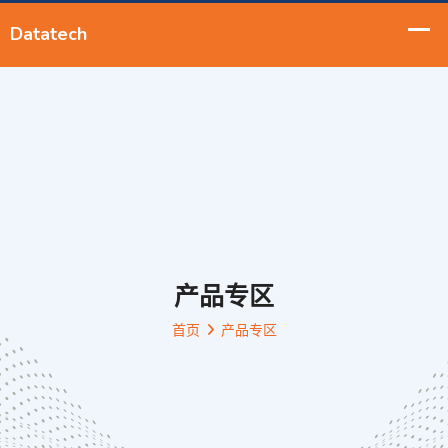
产品专区
首页
产品专区