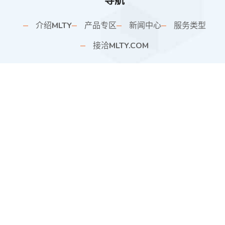
导航
介绍
MLTY
产品专区
新闻中心
服务类型
接洽
MLTY.COM
网站地图
SiteMap
联系方式
深圳市龙岗区吉华街道甘坑社区甘李六路12号中海信创新产业
城14栋A1903-1904
fiveday@msn.com
15162861890