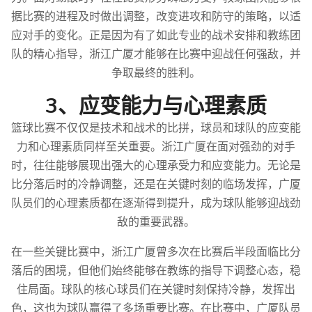
据比赛的进程及时做出调整，改变进攻和防守的策略，以适
应对手的变化。正是因为有了如此专业的战术安排和教练团
队的精心指导，浙江广厦才能够在比赛中迎战任何强敌，并
争取最终的胜利。
3、应变能力与心理素质
篮球比赛不仅仅是技术和战术的比拼，球员和球队的应变能
力和心理素质同样至关重要。浙江广厦在面对强劲的对手
时，往往能够展现出强大的心理承受力和应变能力。无论是
比分落后时的冷静调整，还是在关键时刻的临场发挥，广厦
队员们的心理素质都在逐渐得到提升，成为球队能够迎战劲
敌的重要武器。
在一些关键比赛中，浙江广厦曾多次在比赛后半段面临比分
落后的困境，但他们始终能够在教练的指导下调整心态，稳
住局面。球队的核心球员们在关键时刻保持冷静，发挥出
色，这也为球队赢得了多场重要比赛。在比赛中，广厦队员