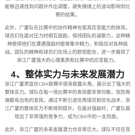
能够迅速找到问题并作出调整，避免情绪上的波动影响到比
赛的结果。
此外，广厦队在比赛中的协作精神也是其应变能力的体现。
球员们在面对压力时相互鼓励，保持团队的凝聚力，这种精
神使得他们在遭遇强敌时能够集中精力，积极应对各种挑
战。团队的精神和球员们在场上的默契配合，进一步展现了
浙江广厦强大的心理素质和比赛中的应变能力。
4、整体实力与未来发展潜力
浙江广厦男篮在CBA联赛中逐渐崭露头角，展示出了强大的
整体实力。球队在每一场比赛中的表现都非常均衡，攻防两
端都有出色的发挥。通过不断引进优秀球员和优化战术，浙
江广厦的整体实力不断得到提升。在面对强敌时，广厦队展
现出了非常强的竞争力，成为CBA中的一支劲旅。
此外，浙江广厦的未来发展潜力也非常巨大。球队不仅在现