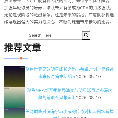
展望未来，浙江广厦有着无限的潜力。通过不断优化阵容、
加强年轻球员的培养，球队未来有望成为CBA的顶级强队。
无论是现阶段的激烈竞争，还是未来的挑战，广厦队都将继
续展现出强大的实力与决心，不断为球迷带来精彩的比赛。
推荐文章
聚焦世界足球明星成长之路与荣耀时刻全景解读
未来传奇篇章新纪元
2026-08-10
聚焦NBA新赛季格局演变与明星球员动态深度
趋势前瞻全景报道汇
2026-08-10
美网巅峰对决海宁与小威的传奇对抗与网坛辉煌